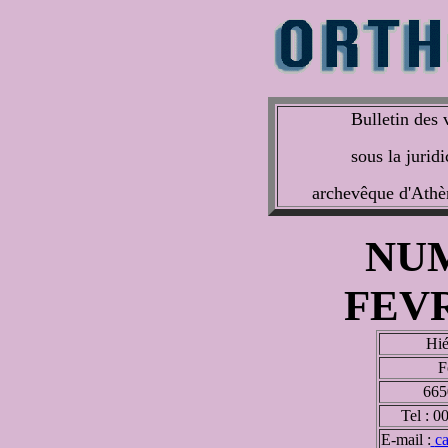
Bulletin des 
sous la jurid
archevêque d'Athèn
NU
FEVR
Hié
F
665
Tel : 0
E-mail :
c