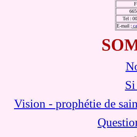
F
665
Tel : 0
E-mail :
c
SO
No
Si
Vision - prophétie de sai
Questio