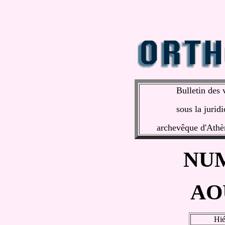
Bulletin des 
sous la jurid
archevêque d'Athèn
NU
AO
Hié