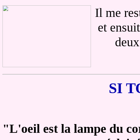
Il me res
et ensuit
deux
SI 
"L'oeil est la lampe du cor