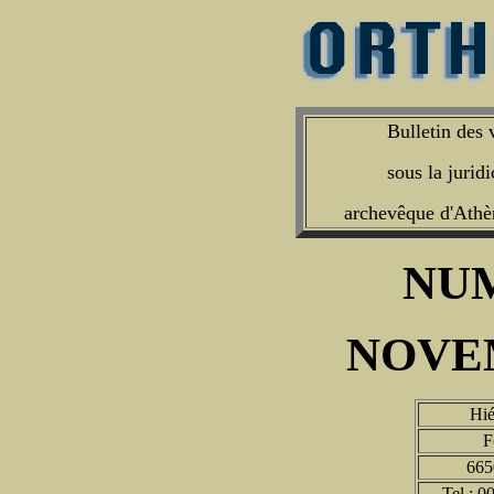
Bulletin des 
sous la jurid
archevêque d'Athèn
NU
NOVE
Hié
F
665
Tel : 0