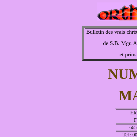
Bulletin des vrais chré
de S.B. Mgr. A
et prima
NUM
MA
Hié
F
665
Tel : 0