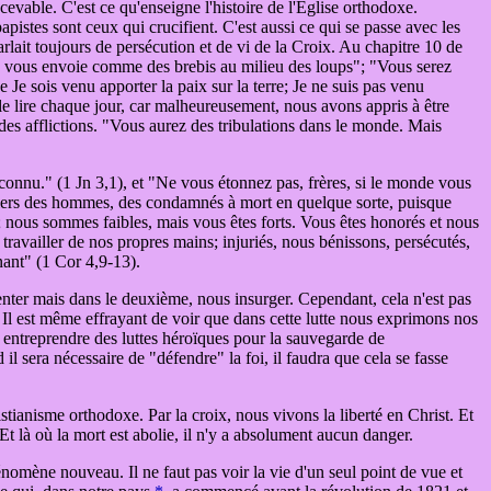
evable. C'est ce qu'enseigne l'histoire de l'Église orthodoxe.
apistes sont ceux qui crucifient. C'est aussi ce qui se passe avec les
rlait toujours de persécution et de vi de la Croix. Au chapitre 10 de
 je vous envoie comme des brebis au milieu des loups"; "Vous serez
e sois venu apporter la paix sur la terre; Je ne suis pas venu
 le lire chaque jour, car malheureusement, nous avons appris à être
 des afflictions. "Vous aurez des tribulations dans le monde. Mais
 connu." (1 Jn 3,1), et "Ne vous étonnez pas, frères, si le monde vous
derniers des hommes, des condamnés à mort en quelque sorte, puisque
nous sommes faibles, mais vous êtes forts. Vous êtes honorés et nous
 travailler de nos propres mains; injuriés, nous bénissons, persécutés,
ant" (1 Cor 4,9-13).
tienter mais dans le deuxième, nous insurger. Cependant, cela n'est pas
. Il est même effrayant de voir que dans cette lutte nous exprimons nos
t entreprendre des luttes héroïques pour la sauvegarde de
 sera nécessaire de "défendre" la foi, il faudra que cela se fasse
istianisme orthodoxe. Par la croix, nous vivons la liberté en Christ. Et
Et là où la mort est abolie, il n'y a absolument aucun danger.
hénomène nouveau. Il ne faut pas voir la vie d'un seul point de vue et