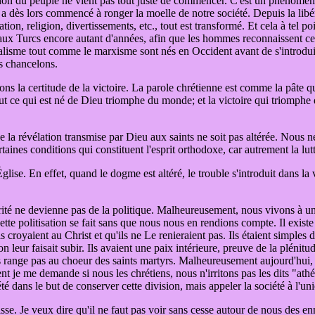
radition du peuple ne vient pas tout juste de commencer. C'est un phénomè
 a dès lors commencé à ronger la moelle de notre société. Depuis la lib
tion, religion, divertissements, etc., tout est transformé. Et cela à tel p
ux Turcs encore autant d'années, afin que les hommes reconnaissent ce que
alisme tout comme le marxisme sont nés en Occident avant de s'introduir
s chancelons.
vons la certitude de la victoire. La parole chrétienne est comme la pâte q
out ce qui est né de Dieu triomphe du monde; et la victoire qui triomphe
n que la révélation transmise par Dieu aux saints ne soit pas altérée. Nous
aines conditions qui constituent l'esprit orthodoxe, car autrement la lutte 
Église. En effet, quand le dogme est altéré, le trouble s'introduit dans la
érité ne devienne pas de la politique. Malheureusement, nous vivons à une 
 cette politisation se fait sans que nous nous en rendions compte. Il exis
s croyaient au Christ et qu'ils ne Le renieraient pas. Ils étaient simples
n leur faisait subir. Ils avaient une paix intérieure, preuve de la plénitud
les range pas au choeur des saints martyrs. Malheureusement aujourd'hui,
nt je me demande si nous les chrétiens, nous n'irritons pas les dits "at
iété dans le but de conserver cette division, mais appeler la société à l'u
oisse. Je veux dire qu'il ne faut pas voir sans cesse autour de nous des 