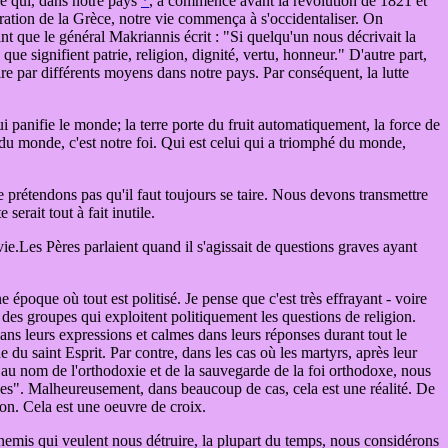
ne qui, dans notre pays
*
, a commencé avant la révolution de 1821 et
ération de la Grèce, notre vie commença à s'occidentaliser. On
oint que le général Makriannis écrit : "Si quelqu'un nous décrivait la
 signifient patrie, religion, dignité, vertu, honneur." D'autre part,
e par différents moyens dans notre pays. Par conséquent, la lutte
ui panifie le monde; la terre porte du fruit automatiquement, la force de
 du monde, c'est notre foi. Qui est celui qui a triomphé du monde,
 ne prétendons pas qu'il faut toujours se taire. Nous devons transmettre
serait tout à fait inutile.
 vie.Les Pères parlaient quand il s'agissait de questions graves ayant
époque où tout est politisé. Je pense que c'est très effrayant - voire
te des groupes qui exploitent politiquement les questions de religion.
 dans leurs expressions et calmes dans leurs réponses durant tout le
e du saint Esprit. Par contre, dans les cas où les martyrs, après leur
 au nom de l'orthodoxie et de la sauvegarde de la foi orthodoxe, nous
hées". Malheureusement, dans beaucoup de cas, cela est une réalité. De
nion. Cela est une oeuvre de croix.
ennemis qui veulent nous détruire, la plupart du temps, nous considérons