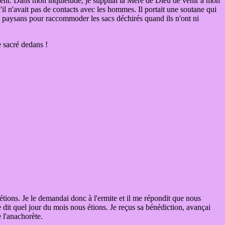
ment. Dans mon inquiétude, je suppliai la Mère de Dieu de venir à mon
il n'avait pas de contacts avec les hommes. Il portait une soutane qui
les paysans pour raccommoder les sacs déchirés quand ils n'ont ni
e sacré dedans !
étions. Je le demandai donc à l'ermite et il me répondit que nous
e dit quel jour du mois nous étions. Je reçus sa bénédiction, avançai
 l'anachorète.