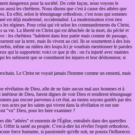
ment dangereux pour la société. De cette façon, nous voyons le
s aussi les chrétiens. Nous disons que c'est à cause des athées que
es. En effet, selon le témoignage orthodoxe, c'est nous qui sommes
nné est déjà modernisé, occidentalisé. La modernisation n'est rien
ous les régimes. Pour celui qui vit selon les commandements du Christ,
sa vie. La liberté en Christ qui est détachée de la mort, du péché et
ative : les chrétiens "habitent dans leur patrie mais comme de passage,
rnent sur la terre, mais ils vivent au ciel. Ils se soumettent à des lois
es brebis, même au milieu des loups.Ici je voudrais mentionner le paroles
ux qui la supportent; voici ce que je dis : on t'a injurié avec maintes
qui les subissent que se constituent les injures et leur déshonneur, si
e prochain. Le Christ ne voyait jamais l'homme comme un ennemi, mais
 une révélation de Dieu, afin de ne faire aucun mal aux hommes et à
t intérieur de Dieu, furent dignes de voir Dieu et rendirent témoignage
ommes pas encore parvenus à cet état, au moins soyons guidés par des
 nos actes par les saints qui vivent dans la révélation et ont une
nt "vu" Dieu, pour les faire examiner ?
es dits "athées" et ennemis de l'Église, entraînés dans des querelles
 Offrir la santé au peuple. C'est-à-dire lui révéler l'esprit orthodoxe,
ucune force humaine, si passionnée qu'elle soit, ne pourra l'influencer.