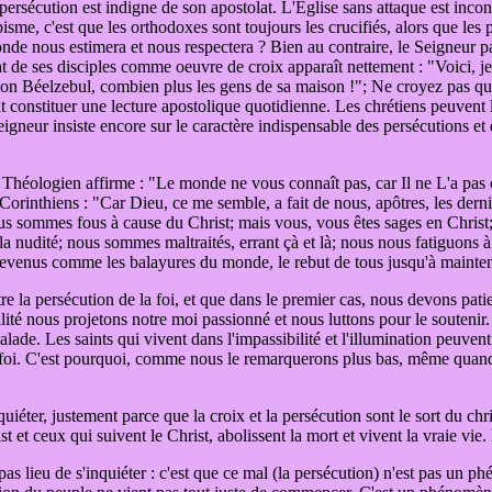
ersécution est indigne de son apostolat. L'Église sans attaque est inconc
isme, c'est que les orthodoxes sont toujours les crucifiés, alors que les p
onde nous estimera et nous respectera ? Bien au contraire, le Seigneur pa
lat de ses disciples comme oeuvre de croix apparaît nettement : "Voici,
n Béelzebul, combien plus les gens de sa maison !"; Ne croyez pas que J
it constituer une lecture apostolique quotidienne. Les chrétiens peuvent
eigneur insiste encore sur le caractère indispensable des persécutions et
le Théologien affirme : "Le monde ne vous connaît pas, car Il ne L'a pas
aux Corinthiens : "Car Dieu, ce me semble, a fait de nous, apôtres, les 
sommes fous à cause du Christ; mais vous, vous êtes sages en Christ; 
la nudité; nous sommes maltraités, errant çà et là; nous nous fatiguons à
venus comme les balayures du monde, le rebut de tous jusqu'à mainten
utre la persécution de la foi, et que dans le premier cas, nous devons pa
lité nous projetons notre moi passionné et nous luttons pour le soutenir
ade. Les saints qui vivent dans l'impassibilité et l'illumination peuven
a foi. C'est pourquoi, comme nous le remarquerons plus bas, même quand il
quiéter, justement parce que la croix et la persécution sont le sort du chr
et ceux qui suivent le Christ, abolissent la mort et vivent la vraie vie. 
 pas lieu de s'inquiéter : c'est que ce mal (la persécution) n'est pas un p