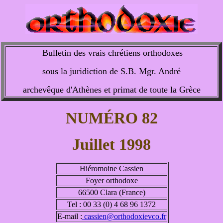
Bulletin des vrais chrétiens orthodoxes
sous la juridiction de S.B. Mgr. André
archevêque d'Athènes et primat de toute la Grèce
NUMÉRO 82
Juillet 1998
Hiéromoine Cassien
Foyer orthodoxe
66500 Clara (France)
Tel : 00 33 (0) 4 68 96 1372
E-mail :
cassien@orthodoxievco.fr