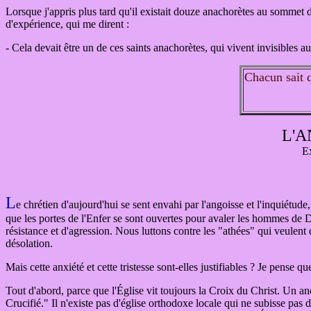
Lorsque j'appris plus tard qu'il existait douze anachorètes au sommet de l
d'expérience, qui me dirent :
- Cela devait être un de ces saints anachorètes, qui vivent invisible
Chacun sait q
L'A
Ex
L
e chrétien d'aujourd'hui se sent envahi par l'angoisse et l'inquiétude
que les portes de l'Enfer se sont ouvertes pour avaler les hommes de Di
résistance et d'agression. Nous luttons contre les "athées" qui veulent 
désolation.
Mais cette anxiété et cette tristesse sont-elles justifiables ? Je pense q
Tout d'abord, parce que l'Église vit toujours la Croix du Christ. Un an
Crucifié." Il n'existe pas d'église orthodoxe locale qui ne subisse pas de