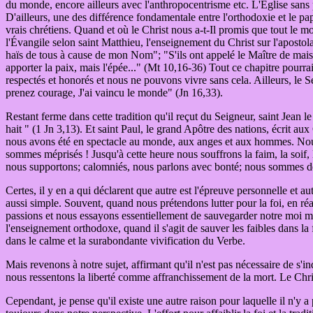
du monde, encore ailleurs avec l'anthropocentrisme etc. L'Église sans p
D'ailleurs, une des différence fondamentale entre l'orthodoxie et le pap
vrais chrétiens. Quand et où le Christ nous a-t-Il promis que tout le m
l'Évangile selon saint Matthieu, l'enseignement du Christ sur l'aposto
haïs de tous à cause de mon Nom"; "S'ils ont appelé le Maître de maiso
apporter la paix, mais l'épée..." (Mt 10,16-36) Tout ce chapitre pourra
respectés et honorés et nous ne pouvons vivre sans cela. Ailleurs, le S
prenez courage, J'ai vaincu le monde" (Jn 16,33).
Restant ferme dans cette tradition qu'il reçut du Seigneur, saint Jean 
hait " (1 Jn 3,13). Et saint Paul, le grand Apôtre des nations, écrit 
nous avons été en spectacle au monde, aux anges et aux hommes. Nous 
sommes méprisés ! Jusqu'à cette heure nous souffrons la faim, la soif, 
nous supportons; calomniés, nous parlons avec bonté; nous sommes de
Certes, il y en a qui déclarent que autre est l'épreuve personnelle et a
aussi simple. Souvent, quand nous prétendons lutter pour la foi, en réa
passions et nous essayons essentiellement de sauvegarder notre moi mal
l'enseignement orthodoxe, quand il s'agit de sauver les faibles dans l
dans le calme et la surabondante vivification du Verbe.
Mais revenons à notre sujet, affirmant qu'il n'est pas nécessaire de s'in
nous ressentons la liberté comme affranchissement de la mort. Le Christ 
Cependant, je pense qu'il existe une autre raison pour laquelle il n'y a