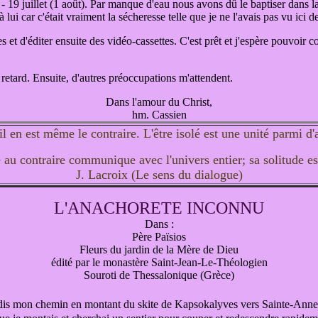
9 juillet (1 août). Par manque d'eau nous avons dû le baptiser dans la ri
 lui car c'était vraiment la sécheresse telle que je ne l'avais pas vu ici 
 et d'éditer ensuite des vidéo-cassettes. C'est prêt et j'espère pouvoir c
e retard. Ensuite, d'autres préoccupations m'attendent.
Dans l'amour du Christ,
hm. Cassien
il en est même le contraire. L'être isolé est une unité parmi d'
e au contraire communique avec l'univers entier; sa solitude es
J. Lacroix (Le sens du dialogue)
L'ANACHORETE INCONNU
Dans :
Père Païsios
Fleurs du jardin de la Mère de Dieu
édité par le monastère Saint-Jean-Le-Théologien
Souroti de Thessalonique (Grèce)
rdis mon chemin en montant du skite de Kapsokalyves vers Sainte-Anne. A