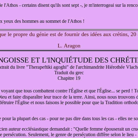
'Athos - certains disent qu'ils sont sept -, je m'interrogeai sur la rencon
s aux yeux des hommes au sommet de l'Athos !
ue le propre du génie est de fournir des idées aux crétins, 20 
L. Aragon
NGOISSE ET L'INQUIÉTUDE DES CHRÉT
trait du livre "Therapeftiki agoghi" de l'archimandrite Hiérothée Vlac
Traduit du grec
Chapitre 19
, voyant que tous combattent contre l'Église et que l'Église... se perd ! 
eu et faire disparaître leur trace de la terre. Ainsi, nous nous trouvons 
détruire l'Église et nous faisons le possible pour que la Tradition ortho
ue pour la plupart des cas - pour ne pas dire dans tous les cas - elles ne 
cien auteur ecclésiastique demandait : "Quelle femme épouserait un crucif
 persécution. Seulement, le genre de persécution diffère selon le lieu - ic