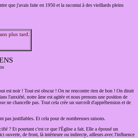
tre que j'avais faite en 1950 et la racontai à des vieillards pleins
ans plus tard.
IENS
hos
Tout est noir ! Tout est obscur ! On ne rencontre rien de bon ! On dirait
dans l'anxiété, notre âme est agitée et nous prenons une position de
doxe ne chancelle pas. Tout cela crée un surcroît d'appréhension et de
sont pas justifiables. Et cela pour de nombreuses raisons.
ié ? Et pourtant c'est ce que l'Église a fait. Elle a épousé un
i ouverte, de front, là intérieure ou indirecte, ailleurs avec l'influence