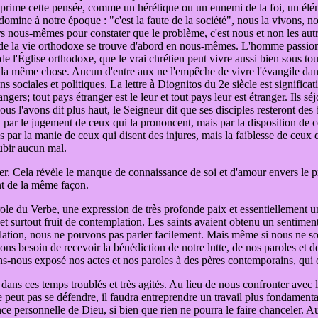
prime cette pensée, comme un hérétique ou un ennemi de la foi, un élé
ine à notre époque : "c'est la faute de la société", nous la vivons, nou
 nous-mêmes pour constater que le problème, c'est nous et non les autr
tion de la vie orthodoxe se trouve d'abord en nous-mêmes. L'homme passio
 de l'Église orthodoxe, que le vrai chrétien peut vivre aussi bien sous t
t la même chose. Aucun d'entre aux ne l'empêche de vivre l'évangile dans 
ns sociales et politiques. La lettre à Diognitos du 2e siècle est signific
rs; tout pays étranger est le leur et tout pays leur est étranger. Ils séjou
 nous l'avons dit plus haut, le Seigneur dit que ses disciples resteront d
n par le jugement de ceux qui la prononcent, mais par la disposition de ce
 pas par la manie de ceux qui disent des injures, mais la faiblesse de ceux 
ubir aucun mal.
rer. Cela révèle le manque de connaissance de soi et d'amour envers l
nt de la même façon.
parole du Verbe, une expression de très profonde paix et essentiellement
 et surtout fruit de contemplation. Les saints avaient obtenu un sentimen
lation, nous ne pouvons pas parler facilement. Mais même si nous ne s
ons besoin de recevoir la bénédiction de notre lutte, de nos paroles et de
-nous exposé nos actes et nos paroles à des pères contemporains, qui o
dans ces temps troublés et très agités. Au lieu de nous confronter avec l
 peut pas se défendre, il faudra entreprendre un travail plus fondamental.
ance personnelle de Dieu, si bien que rien ne pourra le faire chanceler. A