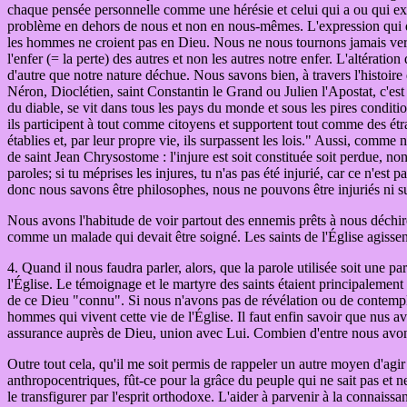
chaque pensée personnelle comme une hérésie et celui qui a ou qui ex
problème en dehors de nous et non en nous-mêmes. L'expression qui dom
les hommes ne croient pas en Dieu. Nous ne nous tournons jamais vers
l'enfer (= la perte) des autres et non les autres notre enfer. L'altéra
d'autre que notre nature déchue. Nous savons bien, à travers l'histoire
Néron, Dioclétien, saint Constantin le Grand ou Julien l'Apostat, c'es
du diable, se vit dans tous les pays du monde et sous les pires conditio
ils participent à tout comme citoyens et supportent tout comme des étrange
établies et, par leur propre vie, ils surpassent les lois." Aussi, comme
de saint Jean Chrysostome : l'injure est soit constituée soit perdue, no
paroles; si tu méprises les injures, tu n'as pas été injurié, car ce n'est
donc nous savons être philosophes, nous ne pouvons être injuriés ni s
Nous avons l'habitude de voir partout des ennemis prêts à nous déchi
comme un malade qui devait être soigné. Les saints de l'Église agisse
4. Quand il nous faudra parler, alors, que la parole utilisée soit une 
l'Église. Le témoignage et le martyre des saints étaient principalement
de ce Dieu "connu". Si nous n'avons pas de révélation ou de contemp
hommes qui vivent cette vie de l'Église. Il faut enfin savoir que nus av
assurance auprès de Dieu, union avec Lui. Combien d'entre nous avons
Outre tout cela, qu'il me soit permis de rappeler un autre moyen d'agir 
anthropocentriques, fût-ce pour la grâce du peuple qui ne sait pas et ne
le transfigurer par l'esprit orthodoxe. L'aider à parvenir à la connaiss