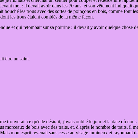
e je montais et cherchai un sentier pour couper et redescendre rapide
vant moi : il devait avoir dans les 70 ans, et son vêtement indiquait qu'
 avait bouché les trous avec des sortes de poinçons en bois, comme font 
 et dont les trous étaient comblés de la même façon.
pendue et qui retombait sur sa poitrine : il devait y avoir quelque chose d
it être un saint.
rouverait ce qu'elle désirait, j'avais oublié le jour et la date où nous 
us morceaux de bois avec des traits, et, d'après le nombre de traits, il m
ne. Mais mon esprit revenait sans cesse au visage lumineux et rayonnant de