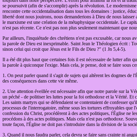
toujours dans notre perspective. L'effort pour affaiblir la foi et la t
se poursuivit (afin de s'accomplir) après la révolution. Le modernisme
rencontre cette occidentalisation dans tous les domaines : justice, éduca
liberté dont nous jouirons, nous demanderions à Dieu de nous laisser a
le marxisme est une création de la métaphysique occidentale. Le capit
n'est pas récente. Ce n'est pas non plus seulement maintenant que nou
Par ailleurs, l'inquiétude des chrétiens n'est pas excusable, car nous a
la parole de Dieu est inexprimable. Saint Jean le Théologien écrit : T
sinon celui qui croit que Jésus est le Fils de Dieu ?" (1 Jn 5,4-5).
Il a été dit plus haut que certaines fois il est nécessaire de lutter afi
la parole à quiconque l'exige. Mais cela, je pense, doit se faire sous cert
1. On peut parler quand il s'agit de sujets qui altèrent les dogmes de l'
des conséquences dans cette vie même.
2. Une attention éveillée est nécessaire afin que notre parole sur la V
un péché - de politiser les luttes pour la foi orthodoxe et la Vérité. Et
Les saints martyrs qui se défendaient se contentaient de confesser qu'il
processus de l'interrogatoire, même sous les tortures effroyables que l'o
confession du Christ, procédèrent à des actes politiques, l'Église ne 
procédons à des actes politiques. Mais cela n'est pas orthodoxe. Souve
toute façon, l'Église ne doit pas s'introduire dans la division de la soc
3. Quand il nous faudra parler, cela devra se faire sans crainte ni ang