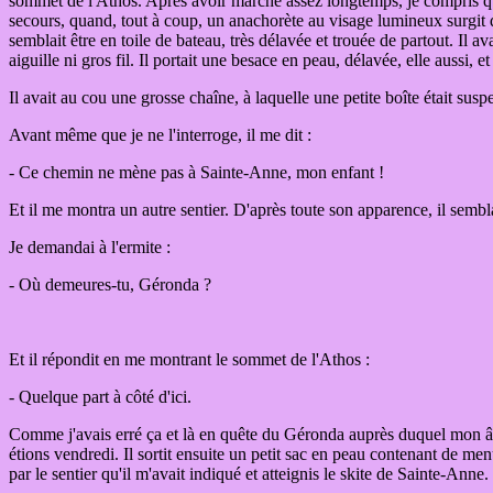
sommet de l'Athos. Après avoir marché assez longtemps, je compris qu
secours, quand, tout à coup, un anachorète au visage lumineux surgit de
semblait être en toile de bateau, très délavée et trouée de partout. Il
aiguille ni gros fil. Il portait une besace en peau, délavée, elle aussi,
Il avait au cou une grosse chaîne, à laquelle une petite boîte était sus
Avant même que je ne l'interroge, il me dit :
- Ce chemin ne mène pas à Sainte-Anne, mon enfant !
Et il me montra un autre sentier. D'après toute son apparence, il sembla
Je demandai à l'ermite :
- Où demeures-tu, Géronda ?
Et il répondit en me montrant le sommet de l'Athos :
- Quelque part à côté d'ici.
Comme j'avais erré ça et là en quête du Géronda auprès duquel mon âme t
étions vendredi. Il sortit ensuite un petit sac en peau contenant de men
par le sentier qu'il m'avait indiqué et atteignis le skite de Sainte-An