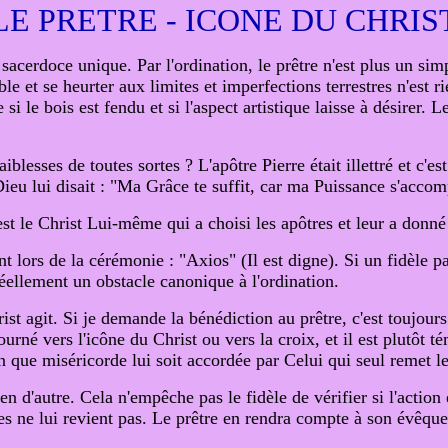
LE PRETRE - ICONE DU CHRIS
n sacerdoce unique. Par l'ordination, le prêtre n'est plus un s
ble et se heurter aux limites et imperfections terrestres n'est r
si le bois est fendu et si l'aspect artistique laisse à désirer.
aiblesses de toutes sortes ? L'apôtre Pierre était illettré et c'e
ieu lui disait : "Ma Grâce te suffit, car ma Puissance s'accomp
 le Christ Lui-même qui a choisi les apôtres et leur a donné le
ant lors de la cérémonie : "Axios" (Il est digne). Si un fidèle p
réellement un obstacle canonique à l'ordination.
rist agit. Si je demande la bénédiction au prêtre, c'est toujours
ourné vers l'icône du Christ ou vers la croix, et il est plutôt té
n que miséricorde lui soit accordée par Celui qui seul remet l
n d'autre. Cela n'empêche pas le fidèle de vérifier si l'action 
es ne lui revient pas. Le prêtre en rendra compte à son évêque