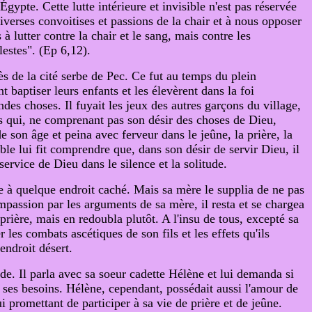
gypte. Cette lutte intérieure et invisible n'est pas réservée
verses convoitises et passions de la chair et à nous opposer
 lutter contre la chair et le sang, mais contre les
lestes". (Ep 6,12).
s de la cité serbe de Pec. Ce fut au temps du plein
baptiser leurs enfants et les élevèrent dans la foi
es choses. Il fuyait les jeux des autres garçons du village,
nts qui, ne comprenant pas son désir des choses de Dieu,
e son âge et peina avec ferveur dans le jeûne, la prière, la
ible lui fit comprendre que, dans son désir de servir Dieu, il
service de Dieu dans le silence et la solitude.
e à quelque endroit caché. Mais sa mère le supplia de ne pas
ompassion par les arguments de sa mère, il resta et se chargea
prière, mais en redoubla plutôt. A l'insu de tous, excepté sa
es combats ascétiques de son fils et les effets qu'ils
endroit désert.
de. Il parla avec sa soeur cadette Hélène et lui demanda si
 ses besoins. Hélène, cependant, possédait aussi l'amour de
ui promettant de participer à sa vie de prière et de jeûne.