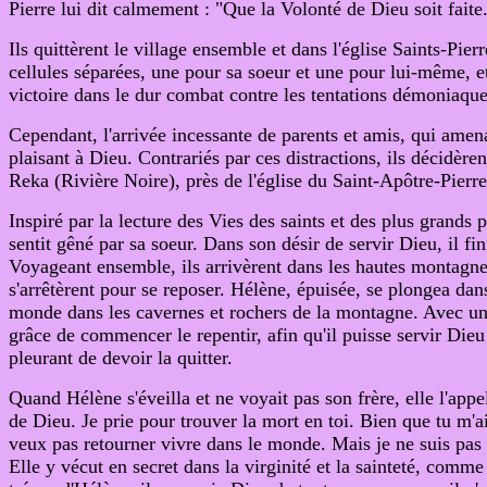
Pierre lui dit calmement : "Que la Volonté de Dieu soit faite
Ils quittèrent le village ensemble et dans l'église Saints-Pier
cellules séparées, une pour sa soeur et une pour lui-même, et i
victoire dans le dur combat contre les tentations démoniaques,
Cependant, l'arrivée incessante de parents et amis, qui amena
plaisant à Dieu. Contrariés par ces distractions, ils décidèren
Reka (Rivière Noire), près de l'église du Saint-Apôtre-Pierre.
Inspiré par la lecture des Vies des saints et des plus grands 
sentit gêné par sa soeur. Dans son désir de servir Dieu, il fini
Voyageant ensemble, ils arrivèrent dans les hautes montagne
s'arrêtèrent pour se reposer. Hélène, épuisée, se plongea dan
monde dans les cavernes et rochers de la montagne. Avec une 
grâce de commencer le repentir, afin qu'il puisse servir Dieu a
pleurant de devoir la quitter.
Quand Hélène s'éveilla et ne voyait pas son frère, elle l'app
de Dieu. Je prie pour trouver la mort en toi. Bien que tu m'a
veux pas retourner vivre dans le monde. Mais je ne suis pas d
Elle y vécut en secret dans la virginité et la sainteté, comme