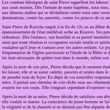
Les combats héroïques de saint Pierre rappellent les labeurs s
aux seuls moines. Dès l'instant de notre baptême, nous tous,
aux démons malins qui se déchaînent contre nous sans cesse, j
dominations, contre les autorités, contre les princes de ce m
Saint Pierre de Koricha naquit à la fin du 12
ou au début du 
e
épanouissement de l'état médiéval serbe au Kosovo. Ses parent
orthodoxe. Dès l'enfance, son humilité et sa pureté montrèren
ainsi que toute réunion et occupation sociale inutile et spir
voulaient qu'il joue et s'amuse avec les autres enfants. Le je
fréquentation de l'église paroissiale et l'étude de la Bible et
lui était nécessaire de quitter tout dans le monde, même son f
Après la mort de son père, Pierre décida que le moment étai
les laisser, elle et sa soeur cadette, pauvres et seules dans
de prendre soin du foyer. En dépit de ces nouvelles responsabi
mère, il portait une chemise de crin rêche sous ses vêtements
avaient sur son corps. Elle craignait cependant d'exprimer s
Après la mort de sa mère, Pierre décida de satisfaire son dés
elle voulait se marier. La conscience du jeune homme ne lui
la virginité et de la chasteté et ne désirait pas être séparée 