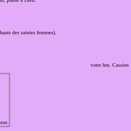
ût, plaise à Dieu.
Chants des saintes femmes).
votre hm. Cassien
seur.