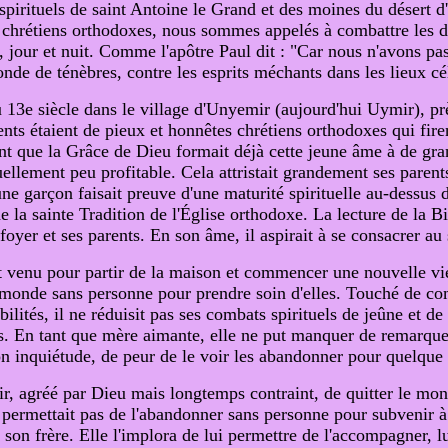
pirituels de saint Antoine le Grand et des moines du désert d'É
 chrétiens orthodoxes, nous sommes appelés à combattre les di
our et nuit. Comme l'apôtre Paul dit : "Car nous n'avons pas à
onde de ténèbres, contre les esprits méchants dans les lieux cé
13e siècle dans le village d'Unyemir (aujourd'hui Uymir), prè
s étaient de pieux et honnêtes chrétiens orthodoxes qui firent 
t que la Grâce de Dieu formait déjà cette jeune âme à de grand
ituellement peu profitable. Cela attristait grandement ses pare
une garçon faisait preuve d'une maturité spirituelle au-dessus d
 de la sainte Tradition de l'Église orthodoxe. La lecture de la B
oyer et ses parents. En son âme, il aspirait à se consacrer au 
t venu pour partir de la maison et commencer une nouvelle vi
 le monde sans personne pour prendre soin d'elles. Touché de c
lités, il ne réduisit pas ses combats spirituels de jeûne et de 
. En tant que mère aimante, elle ne put manquer de remarquer l
on inquiétude, de peur de le voir les abandonner pour quelque 
ir, agréé par Dieu mais longtemps contraint, de quitter le mon
 permettait pas de l'abandonner sans personne pour subvenir à
de son frère. Elle l'implora de lui permettre de l'accompagner, l