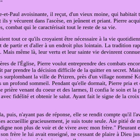
."
re-et-Paul avoisinante, il reçut, d'un vieux moine, qui habitait
ls y vécurent dans l'ascèse, en jeûnent et priant. Pierre acquit
 combat qui le caractérisait tout le reste de sa vie.
ient tout ce qu'ils croyaient être nécessaire à la vie quotidi
t de partir et d'aller à un endroit plus lointain. La tradition 
 Mais même là, leur vertu et leur sainte vie devinrent connues 
pères de l'Église, Pierre voulut entreprendre des combats encor
t par prendre la décision difficile de la quitter en secret. Mais 
s surplombant la ville de Prizren, près d'un village nommé K
s un profond sommeil. Pendant qu'elle dormait, Pierre pria et d
prière venant du coeur et des larmes, Il confia le soin et la
vec fidélité et obtenir le salut. Ayant fait le signe de la croi
ela, puis, n'ayant pas de réponse, elle se rendit compte qu'il 
ies accueillie gracieusement, je suis toute seule. Aie pitié de
igne non plus de voir et de vivre avec mon frère." Pleurant et
 son frère le lui avait enseigné, ne cessant de plaire à Dieu ju