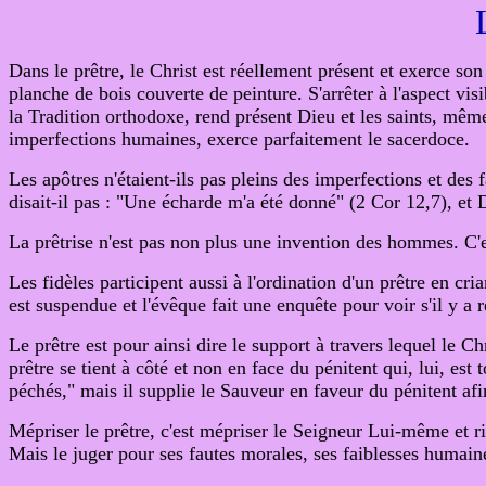
Dans le prêtre, le Christ est réellement présent et exerce so
planche de bois couverte de peinture. S'arrêter à l'aspect visi
la Tradition orthodoxe, rend présent Dieu et les saints, même 
imperfections humaines, exerce parfaitement le sacerdoce.
Les apôtres n'étaient-ils pas pleins des imperfections et des f
disait-il pas : "Une écharde m'a été donné" (2 Cor 12,7), et D
La prêtrise n'est pas non plus une invention des hommes. C'est
Les fidèles participent aussi à l'ordination d'un prêtre en cri
est suspendue et l'évêque fait une enquête pour voir s'il y a 
Le prêtre est pour ainsi dire le support à travers lequel le Ch
prêtre se tient à côté et non en face du pénitent qui, lui, est t
péchés," mais il supplie le Sauveur en faveur du pénitent afi
Mépriser le prêtre, c'est mépriser le Seigneur Lui-même et rie
Mais le juger pour ses fautes morales, ses faiblesses humain