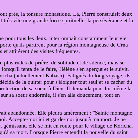
 tout près, la tonsure monastique. Là, Pierre construisit deux
 très vite une grande force spirituelle, la persévérance et la
enne pour tous les deux, interrompait constamment leur vie
rapporte qu'ils partirent pour la région montagneuse de Crna
et attirèrent des visites fréquentes.
e plus rudes de prière, de solitude et de silence, mais se
lorsqu'il tenta de le faire, Hélène s'en aperçut et le suivit.
oricha (actuellement Kabash). Fatigués du long voyage, ils
écida de la quitter pour s'éloigner tout seul et se cacher du
 protection de sa soeur à Dieu. Il demanda pour lui-même la
x sur sa soeur endormie, il s'en alla doucement, tout en
l'avait abandonnée. Elle pleura amèrement : "Sainte montagne
 moi. Accepte-moi ici et garde-moi jusqu'à ma mort. Je ne
 gémissant, elle se mit en route pour le village de Koricha.
squ'à sa mort. Lorsque Pierre entendit la nouvelle du saint