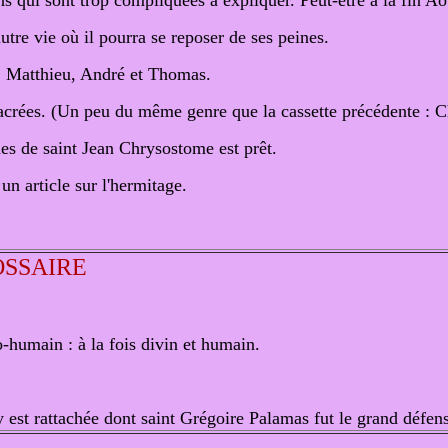
ns qui sont trop compliquées à expliquer. Peut-être à la fin Ao
utre vie où il pourra se reposer de ses peines.
s : Matthieu, André et Thomas.
 sacrées. (Un peu du même genre que la cassette précédente : 
es de saint Jean Chrysostome est prêt.
n article sur l'hermitage.
SSAIRE
-humain : à la fois divin et humain.
y est rattachée dont saint Grégoire Palamas fut le grand défen