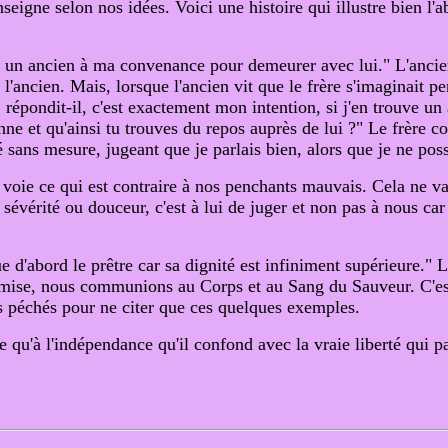
eigne selon nos idées. Voici une histoire qui illustre bien l'ab
er un ancien à ma convenance pour demeurer avec lui." L'ancien
l'ancien. Mais, lorsque l'ancien vit que le frère s'imaginait pe
répondit-il, c'est exactement mon intention, si j'en trouve un
ne et qu'ainsi tu trouves du repos auprès de lui ?" Le frère comp
 sans mesure, jugeant que je parlais bien, alors que je ne pos
e voie ce qui est contraire à nos penchants mauvais. Cela ne va
avec sévérité ou douceur, c'est à lui de juger et non pas à nous
ue d'abord le prêtre car sa dignité est infiniment supérieure." 
remise, nous communions au Corps et au Sang du Sauveur. C'est 
s péchés pour ne citer que ces quelques exemples.
e qu'à l'indépendance qu'il confond avec la vraie liberté qui p