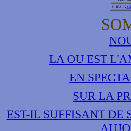
E-mail :
c
SO
NO
LA OU EST L'A
EN SPECT
SUR LA P
EST-IL SUFFISANT D
AUJO