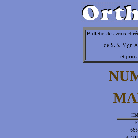
Bulletin des vrais chré
de S.B. Mgr. A
et prima
NUM
MA
Hié
F
665
Tel : 0