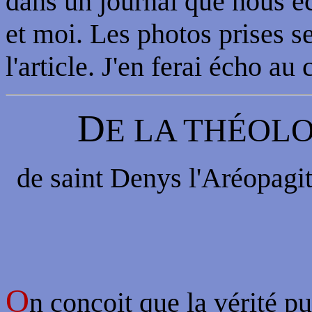
dans un journal que nous éc
et moi. Les photos prises ser
l'article. J'en ferai écho au
D
E LA THÉOL
de saint Denys l'Aréopagit
O
n conçoit que la vérité pui