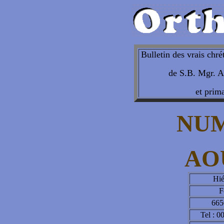
Bulletin des vrais chré
de S.B. Mgr. A
et prima
NUM
AO
Hié
F
665
Tel : 0