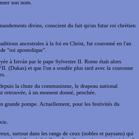
donner son nom.
commandements divins, conscient du fait qu'un futur roi chrétien
aditions ancestrales à la foi en Christ, fut couronné en l'an
de "roi apostolique".
ée à István par le pape Sylvestre II. Rome était alors
I. (Dukas) et que l'on a soudée plus tard avec la couronne
es.
 depuis la chute du communisme, le drapeau national
'est retrouvée, à un moment donné, penchée.
 en grande pompe. Actuellement, pour les festivités du
vie.
reux, surtout dans les rangs de ceux (nobles et paysans) qui