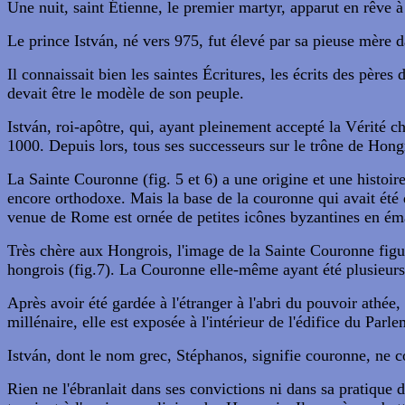
Une nuit, saint Étienne, le premier martyr, apparut en rêve à 
Le prince István, né vers 975, fut élevé par sa pieuse mère d
Il connaissait bien les saintes Écritures, les écrits des pères 
devait être le modèle de son peuple.
István, roi-apôtre, qui, ayant pleinement accepté la Vérité ch
1000. Depuis lors, tous ses successeurs sur le trône de Hong
La Sainte Couronne (fig. 5 et 6) a une origine et une histoi
encore orthodoxe. Mais la base de la couronne qui avait été
venue de Rome est ornée de petites icônes byzantines en émai
Très chère aux Hongrois, l'image de la Sainte Couronne figu
hongrois (fig.7). La Couronne elle-même ayant été plusieurs 
Après avoir été gardée à l'étranger à l'abri du pouvoir athé
millénaire, elle est exposée à l'intérieur de l'édifice du Par
István, dont le nom grec, Stéphanos, signifie couronne, ne c
Rien ne l'ébranlait dans ses convictions ni dans sa pratique