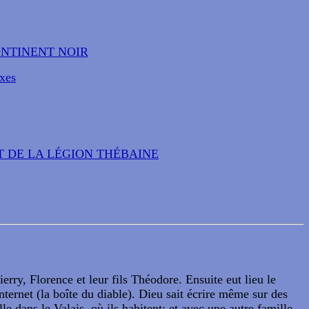
ONTINENT NOIR
oxes
T DE LA LÉGION THÉBAINE
rry, Florence et leur fils Théodore. Ensuite eut lieu le
ternet (la boîte du diable). Dieu sait écrire même sur des
e dans le Valais, où ils habitent; et avec une autre famille