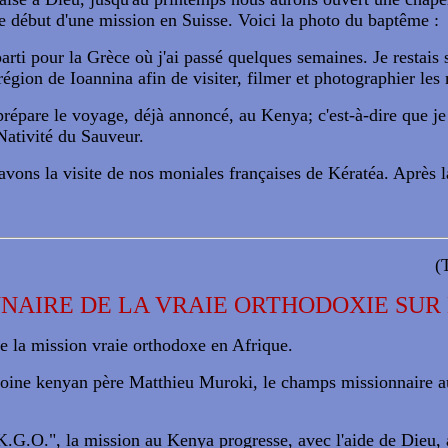
le début d'une mission en Suisse. Voici la photo du baptême :
parti pour la Grèce où j'ai passé quelques semaines. Je restais 
 région de Ioannina afin de visiter, filmer et photographier le
répare le voyage, déjà annoncé, au Kenya; c'est-à-dire que je 
Nativité du Sauveur.
avons la visite de nos moniales françaises de Kératéa. Après la
(
NNAIRE DE LA VRAIE ORTHODOXIE
SUR
e la mission vraie orthodoxe en Afrique.
romoine kenyan père Matthieu Muroki, le champs missionnaire 
K.G.O.", la mission au Kenya progresse, avec l'aide de Dieu, 