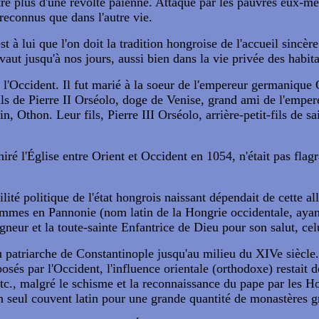
tre plus d'une révolte païenne. Attaqué par les pauvres eux-mêm
 reconnus que dans l'autre vie.
est à lui que l'on doit la tradition hongroise de l'accueil sincè
vaut jusqu'à nos jours, aussi bien dans la vie privée des habit
e à l'Occident. Il fut marié à la soeur de l'empereur germanique
 fils de Pierre II Orséolo, doge de Venise, grand ami de l'empe
n, Othon. Leur fils, Pierre III Orséolo, arrière-petit-fils de s
iré l'Église entre Orient et Occident en 1054, n'était pas fla
lité politique de l'état hongrois naissant dépendait de cette al
mes en Pannonie (nom latin de la Hongrie occidentale, ayant f
igneur et la toute-sainte Enfantrice de Dieu pour son salut, ce
patriarche de Constantinople jusqu'au milieu du XIVe siècle.
osés par l'Occident, l'influence orientale (orthodoxe) restait
tc., malgré le schisme et la reconnaissance du pape par les 
'un seul couvent latin pour une grande quantité de monastères 