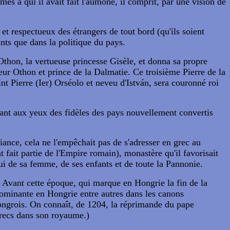
es à qui il avait fait l'aumône, il comprit, par une vision de
re et respectueux des étrangers de tout bord (qu'ils soient
ants que dans la politique du pays.
 Othon, la vertueuse princesse Gisèle, et donna sa propre
reur Othon et prince de la Dalmatie. Ce troisième Pierre de la
aint Pierre (Ier) Orséolo et neveu d'István, sera couronné roi
grant aux yeux des fidèles des pays nouvellement convertis
liance, cela ne l'empêchait pas de s'adresser en grec au
ait partie de l'Empire romain), monastère qu'il favorisait
lui de sa femme, de ses enfants et de toute la Pannonie.
 Avant cette époque, qui marque en Hongrie la fin de la
 dominante en Hongrie entre autres dans les canons
Hongrois. On connaît, de 1204, la réprimande du pape
grecs dans son royaume.)