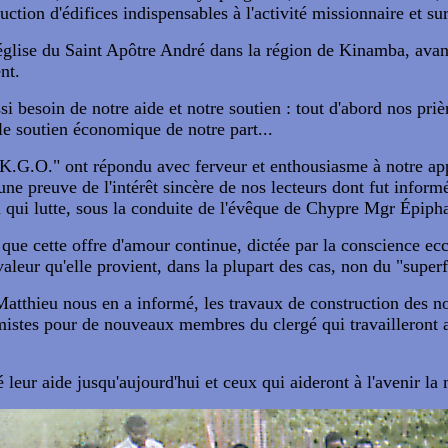
ion d'édifices indispensables à l'activité missionnaire et surt
 église du Saint Apôtre André dans la région de Kinamba, avanc
nt.
besoin de notre aide et notre soutien : tout d'abord nos prièr
 le soutien économique de notre part...
"K.G.O." ont répondu avec ferveur et enthousiasme à notre app
ne preuve de l'intérêt sincère de nos lecteurs dont fut inform
qui lutte, sous la conduite de l'évêque de Chypre Mgr Épipha
ue cette offre d'amour continue, dictée par la conscience eccl
valeur qu'elle provient, dans la plupart des cas, non du "super
tthieu nous en a informé, les travaux de construction des nou
mistes pour de nouveaux membres du clergé qui travailleront a
eur aide jusqu'aujourd'hui et ceux qui aideront à l'avenir la 