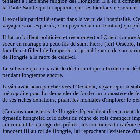
tenaient à l'ancienne religion des Hongrois. Il a eu à combat
la Toute-Sainte qui lui apparut, que ses bienfaits ne seraient
Il excellait particulièrement dans la vertu de l'hospitalité. C'
voyageurs ou expatriés, d'un pays voisin ou lointain) qui pré
Il fut un brillant politicien et resta ouvert à l'Orient comm
soeur en mariage au petit-fils de saint Pierre (Ier) Orséolo,
famille est filleul de l'empereur et prend le nom de son parrai
de Hongrie à la mort de celui-ci.
Le schisme qui menaçait de déchirer et qui a finalement déch
pendant longtemps encore.
István avait beau pencher vers l'Occident, voyant que la stabi
métropolite pour lui demander de fonder un monastère de fem
de ses riches donations, priant les moniales d'implorer le Se
(Certains monastères de Hongrie dépendaient directement du 
dynastie hongroise et le début du règne de rois étrangers imp
concernant le mariage des prêtres, les coutumes du carême e
Innocent III au roi de Hongrie, lui reprochant l'existence d