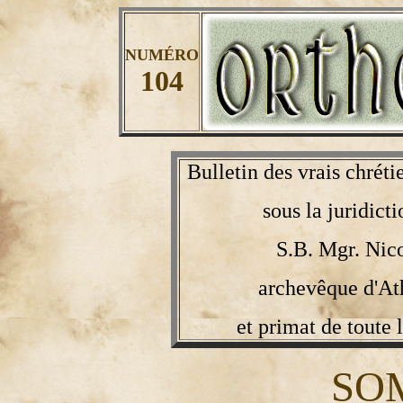
NUMÉRO
104
Bulletin des vrais chréti
sous la juridict
S.B. Mgr. Nic
archevêque d'At
et primat de toute 
SO