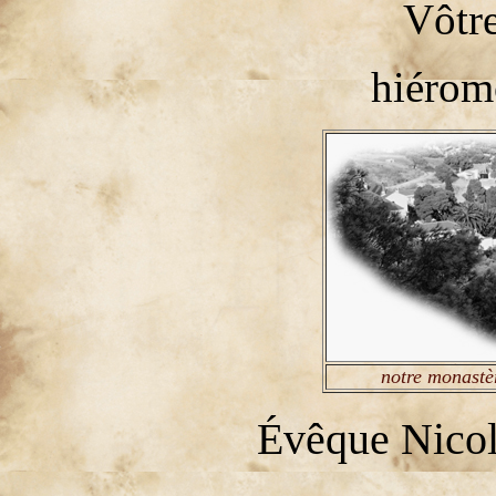
Vôtre
hiérom
notre monastè
Évêque Nicola