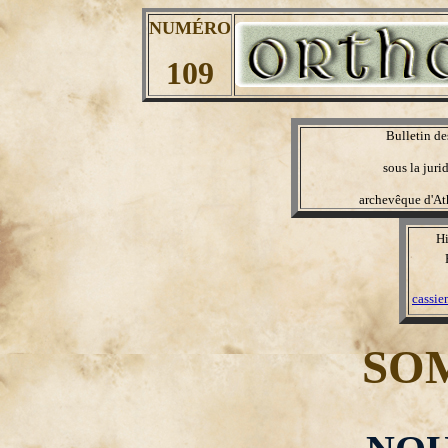
NUMÉRO
109
Bulletin de
sous la juri
archevêque d'A
Hi
cassi
SO