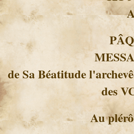
A
PÂQ
MESSA
de Sa Béatitude l'archevê
des V
Au plérô