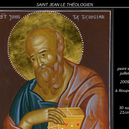
SAINT JEAN LE THÉOLOGIEN
peint 
juille
200
à Ilioup
30 su
21c