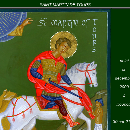
SAINT MARTIN DE TOURS
peint
en
décemb
2009
à
Ilioupol
30 sur 2