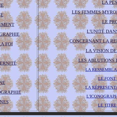
LA PE
NE
LES FEMMES MYRO
NE
LE PR
EMENT
L'UNITÉ DAN
OGRAPHIE
CONCERNANT LA RE
A FOI
LA VISION DE
LES ABLUTIONS 
TERNITÉ
LA RESSEMBLA
LE FONT 
NE
LA RÉPRESENT
OGRAPHIE
L'ICONOGRAP
ONES
LE TITRE