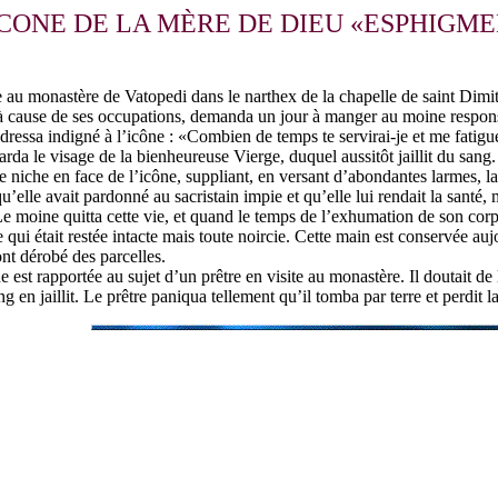
ICONE DE LA MÈRE DE DIEU «ESPHIGME
e au monastère de Vatopedi dans le narthex de la chapelle de saint Dimit
e à cause de ses occupations, demanda un jour à manger au moine responsa
s’adressa indigné à l’icône : «Combien de temps te servirai-je et me fati
arda le visage de la bienheureuse Vierge, duquel aussitôt jaillit du sang. 
une niche en face de l’icône, suppliant, en versant d’abondantes larmes,
 qu’elle avait pardonné au sacristain impie et qu’elle lui rendait la santé
e moine quitta cette vie, et quand le temps de l’exhumation de son corps
e qui était restée intacte mais toute noircie. Cette main est conservée au
ont dérobé des parcelles.
 est rapportée au sujet d’un prêtre en visite au monastère. Il doutait de 
ng en jaillit. Le prêtre paniqua tellement qu’il tomba par terre et perdit l