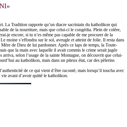
NI»
ri.
La Tradition rapporte qu’un diacre sacristain du katholikon qui
ble de la nourriture, mais que celui-ci le congédia. Plein de colère,
guerai-je encore, si tu n’es même pas capable de me procurer de la
Le moine s’effondra sur le sol, aveugle et atteint de folie. Il resta dans
 la Mère de Dieu de lui pardonner. Après ce laps de temps, la Toute-
, mais que la main avec laquelle il avait commis le crime serait jugée
 arriva, selon l’usage de la sainte Montagne, on découvrit que celui-
jourd’hui au katholikon, mais dans un piteux état, car des pèlerins
l’authenticité de ce qui vient d’être raconté, mais lorsqu’il toucha avec
a vie avant d’avoir quitté le katholikon.