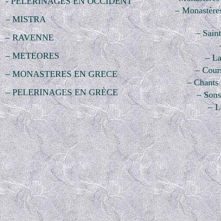
- PELERINAGES EN OCCIDENT
–
Monastères
– MISTRA
– Sain
– RAVENNE
– METEORES
– La
– Cour
– MONASTERES EN GRECE
– Chants
– PELERINAGES EN GRÈCE
–
Sons 
– L