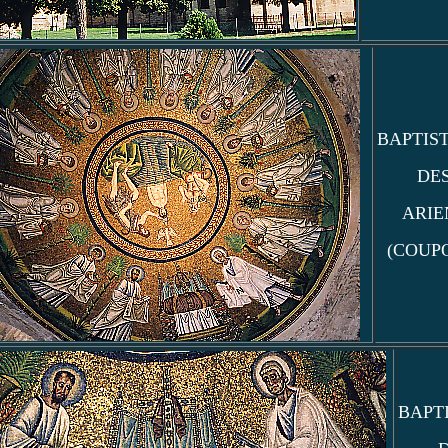
BAPTIS
DE
ARIE
(COUP
BAPT