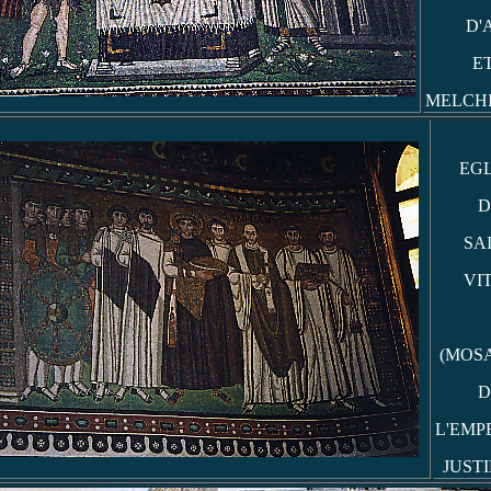
D'
E
MELCH
EGL
D
SA
VI
(MOS
D
L'EMP
JUSTI