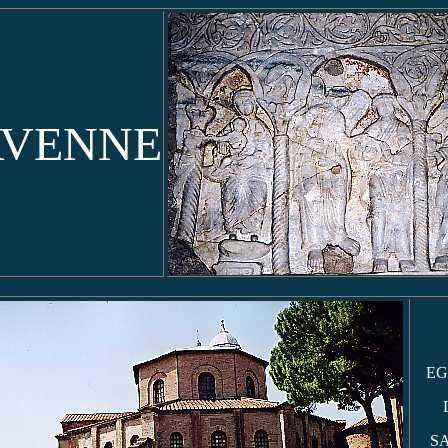
AVENNE
EG
S