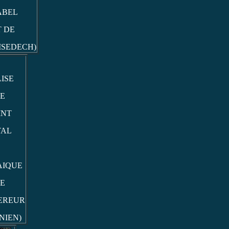
ABEL
T DE
ISEDECH)
ISE
E
INT
TAL
AIQUE
E
EREUR
NIEN)