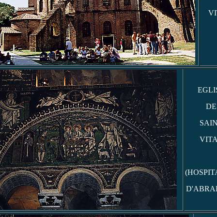
V
EGLI
DE
SAI
VIT
(HOSPIT
D'ABRA