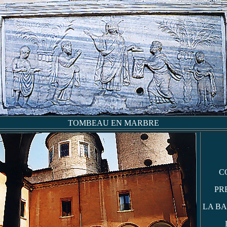
TOMBEAU EN MARBRE
C
PR
LA BA