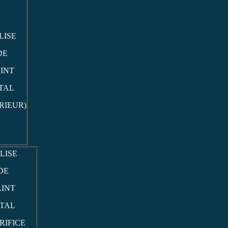
LISE
DE
INT
TAL
RIEUR)
LISE
DE
AINT
ITAL
RIFICE