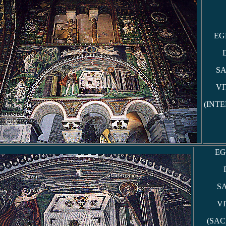
EG
SA
VI
(INTE
EG
S
V
(SAC