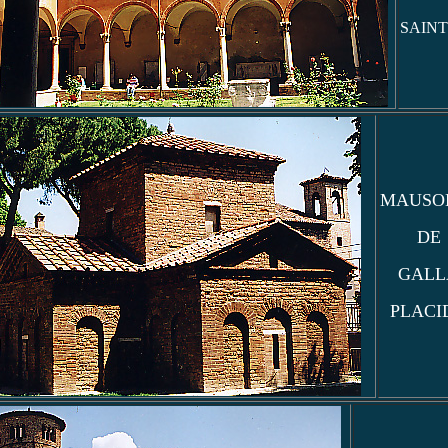
SAINT
MAUSO
DE
GALL
PLACI