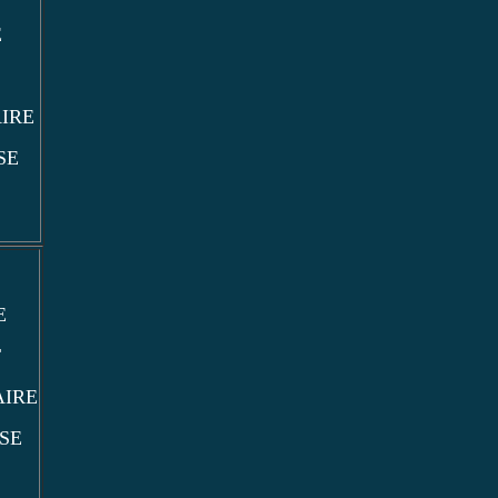
E
IRE
SE
E
T
AIRE
SE