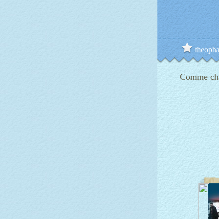
theopha
Comme chaq