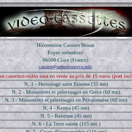
Hiéromoine Cassien Braun
Foyer orthodoxe
66500 Clara (France)
cassien@orthodoxievco.info
os cassettes-vidéo sont en vente au prix de 15 euros (port incl
N. 1 - Hermitage saint Etienne
(35 mn)
N. 2 - Monastères et pélerinages en Grèce
(60 mn)
N. 3 - Monastères et pélerinages en Péloponnèse
(60 mn)
N. 4 - Kenya (45 mn)
N. 5 - Ravenne (45 mn)
N. 6 - La Terre sainte (115 mn )
N. 7 - Cours d'iconographie (110 mn)